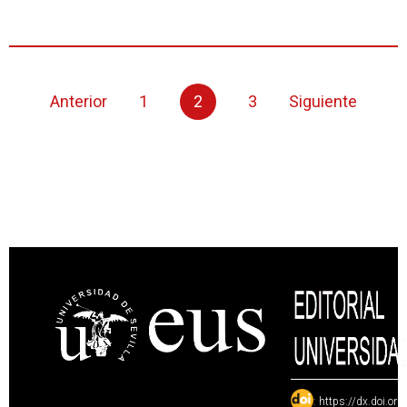
Anterior
1
2
3
Siguiente
:
https://dx.doi.or