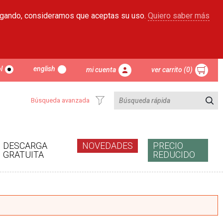
egando, consideramos que aceptas su uso.
Quiero saber más
l
english
mi cuenta
ver carrito (0)
Búsqueda avanzada
DESCARGA
NOVEDADES
PRECIO
GRATUITA
REDUCIDO