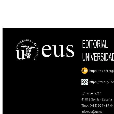
:
https://dx.doi.or
:
https://ror.org/0
C/ Porvenir, 27
41013 Sevilla · España
Tfno.: (+34) 954 487 4
info-eus@us.es