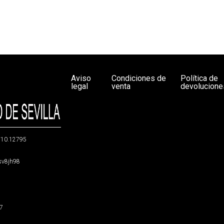
Aviso
Condiciones de
Política de
legal
venta
devolucione
g/10.12795
5sv8jh98
47