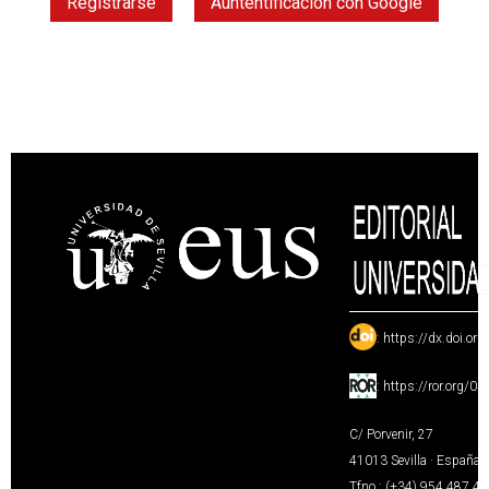
Registrarse
Auntentificación con Google
:
https://dx.doi.or
:
https://ror.org/0
C/ Porvenir, 27
41013 Sevilla · España
Tfno.: (+34) 954 487 4