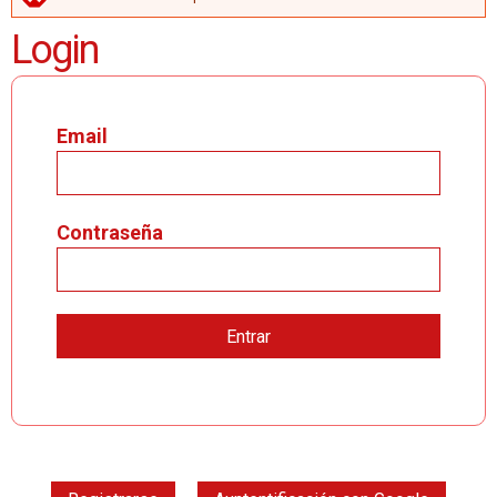
MENSAJE DE ERROR
Login
Email
Contraseña