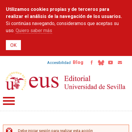
Pasar al
Utilizamos cookies propias y de terceros para
contenido
principal
realizar el análisis de la navegación de los usuarios.
Si continúas navegando, consideramos que aceptas su
uso.
Quiero saber más
Blog
Accesibilidad
Debe iniciar sesión para realizar esta acción