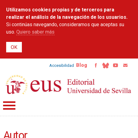
Pasar al
Utilizamos cookies propias y de terceros para
contenido
principal
realizar el análisis de la navegación de los usuarios.
Si continúas navegando, consideramos que aceptas su
uso.
Quiero saber más
Blog
Accesibilidad
Autor