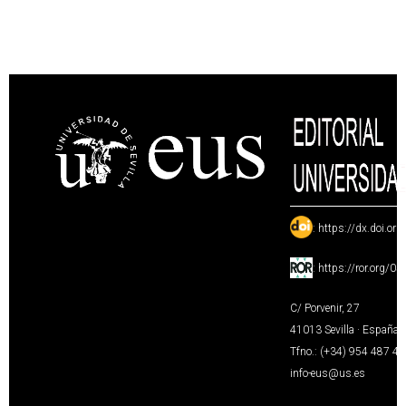
:
https://dx.doi.or
:
https://ror.org/0
C/ Porvenir, 27
41013 Sevilla · España
Tfno.: (+34) 954 487 4
info-eus@us.es