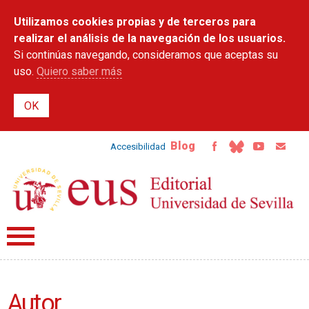
Pasar al
Utilizamos cookies propias y de terceros para
contenido
principal
realizar el análisis de la navegación de los usuarios.
Si continúas navegando, consideramos que aceptas su
uso.
Quiero saber más
Blog
Accesibilidad
Autor