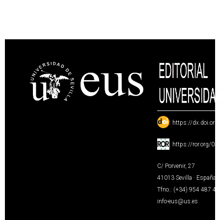
:
https://dx.doi.or
:
https://ror.org/0
C/ Porvenir, 27
41013 Sevilla · España
Tfno.: (+34) 954 487 4
info-eus@us.es