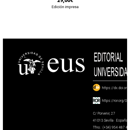
29,00€
Edición impresa
:
https://dx.doi.or
:
https://ror.org/0
C/ Porvenir, 27
41013 Sevilla · España
Tfno.: (+34) 954 487 4