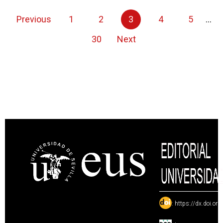
Previous
1
2
3
4
5
...
30
Next
:
https://dx.doi.or