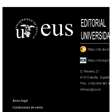
:
https://dx.doi.or
:
https://ror.org/0
C/ Porvenir, 27
41013 Sevilla · España
Tfno.: (+34) 954 487 4
info-eus@us.es
Aviso legal
Condiciones de venta