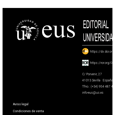
:
https://dx.doi.or
:
https://ror.org/0
C/ Porvenir, 27
41013 Sevilla · España
Tfno.: (+34) 954 487 4
info-eus@us.es
Aviso legal
Condiciones de venta