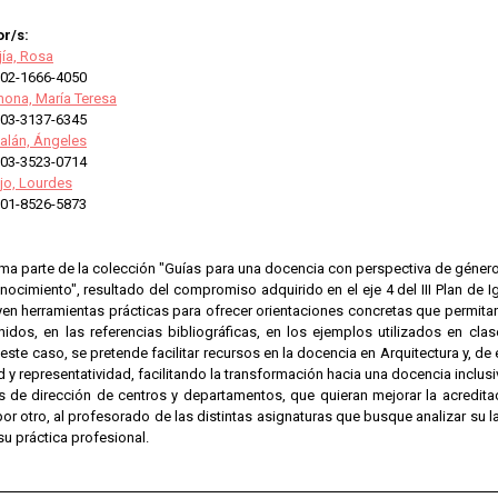
r/s:
ía, Rosa
02-1666-4050
mona, María Teresa
03-3137-6345
alán, Ángeles
03-3523-0714
jo, Lourdes
01-8526-5873
ma parte de la colección "Guías para una docencia con perspectiva de género e
ocimiento", resultado del compromiso adquirido en el eje 4 del III Plan de Ig
en herramientas prácticas para ofrecer orientaciones concretas que permitan
nidos, en las referencias bibliográficas, en los ejemplos utilizados en cla
este caso, se pretende facilitar recursos en la docencia en Arquitectura y, de
 y representatividad, facilitando la transformación hacia una docencia inclusiv
 de dirección de centros y departamentos, que quieran mejorar la acreditaci
por otro, al profesorado de las distintas asignaturas que busque analizar su 
 su práctica profesional.