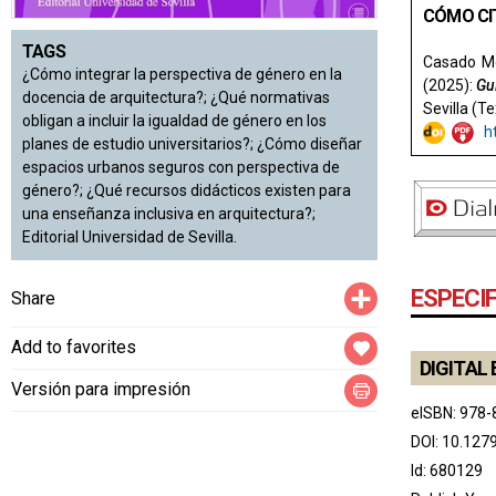
CÓMO CI
TAGS
Casado Me
¿Cómo integrar la perspectiva de género en la
(2025):
Guí
docencia de arquitectura?; ¿Qué normativas
Sevilla (Te
obligan a incluir la igualdad de género en los
h
planes de estudio universitarios?; ¿Cómo diseñar
espacios urbanos seguros con perspectiva de
género?; ¿Qué recursos didácticos existen para
una enseñanza inclusiva en arquitectura?;
Editorial Universidad de Sevilla.
Compartir
ESPECI
Share
Add to favorites
DIGITAL 
Versión para impresión
eISBN: 978-
DOI:
10.127
Id: 680129