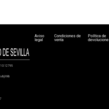
Aviso
Condiciones de
Política de
legal
venta
devolucione
g/10.12795
5sv8jh98
47