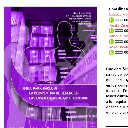
Coordinato
Casado Mej
0000-00
Padilla Car
0000-00
Rebollo Cat
0000-00
Royo Naran
0000-00
Esta obra for
ramas del con
que constituy
en los conte
docencia. En 
mayor calidad
a los equipos
docencia, y, 
e incluirla en