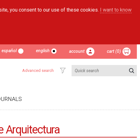
site, you consent to our use of these cookies.
I want to know
español
english
account
cart (0)
Advanced search
OURNALS
e Arquitectura