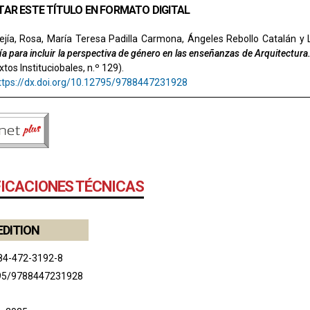
TAR ESTE TÍTULO EN FORMATO DIGITAL
jía, Rosa, María Teresa Padilla Carmona, Ángeles Rebollo Catalán y 
a para incluir la perspectiva de género en las enseñanzas de Arquitectura
xtos Instituciobales, n.º 129).
ttps://dx.doi.org/10.12795/9788447231928
FICACIONES TÉCNICAS
EDITION
84-472-3192-8
95/9788447231928