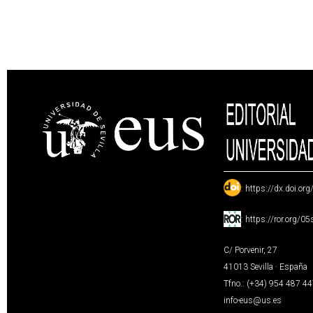
:
https://dx.doi.or
:
https://ror.org/0
C/ Porvenir, 27
41013 Sevilla · España
Tfno.: (+34) 954 487 4
info-eus@us.es