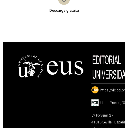
Descarga gratuita
:
https://dx.doi.or
:
https://ror.org/0
C/ Porvenir, 27
41013 Sevilla · España