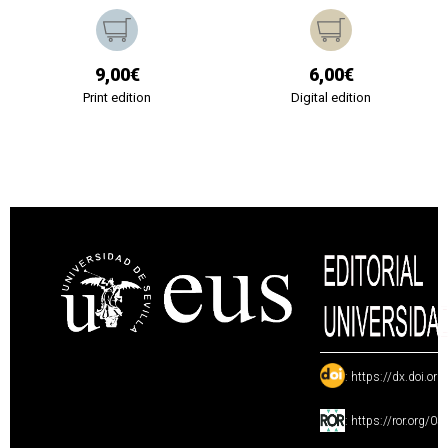
9,00€
6,00€
Print edition
Digital edition
:
https://dx.doi.or
:
https://ror.org/0