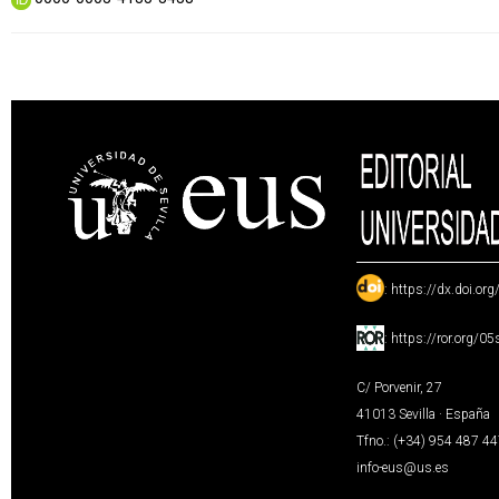
:
https://dx.doi.or
:
https://ror.org/0
C/ Porvenir, 27
41013 Sevilla · España
Tfno.: (+34) 954 487 4
info-eus@us.es