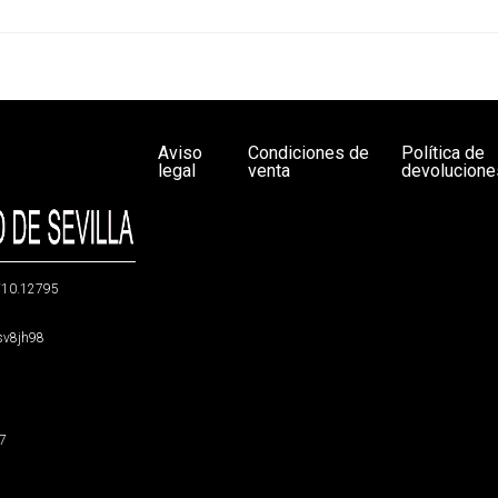
Aviso
Condiciones de
Política de
legal
venta
devolucione
g/10.12795
5sv8jh98
47