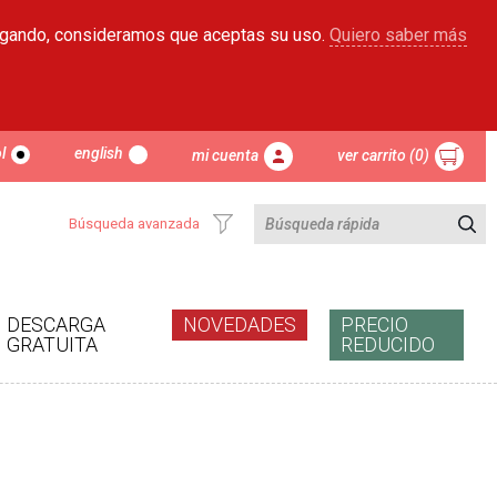
egando, consideramos que aceptas su uso.
Quiero saber más
l
english
mi cuenta
ver carrito (0)
Búsqueda avanzada
DESCARGA
NOVEDADES
PRECIO
GRATUITA
REDUCIDO