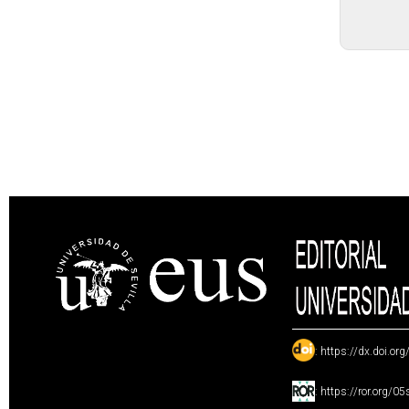
:
https://dx.doi.or
:
https://ror.org/0