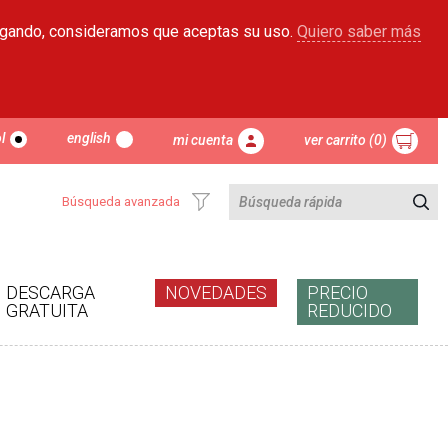
egando, consideramos que aceptas su uso.
Quiero saber más
l
english
mi cuenta
ver carrito (0)
Búsqueda avanzada
DESCARGA
NOVEDADES
PRECIO
GRATUITA
REDUCIDO