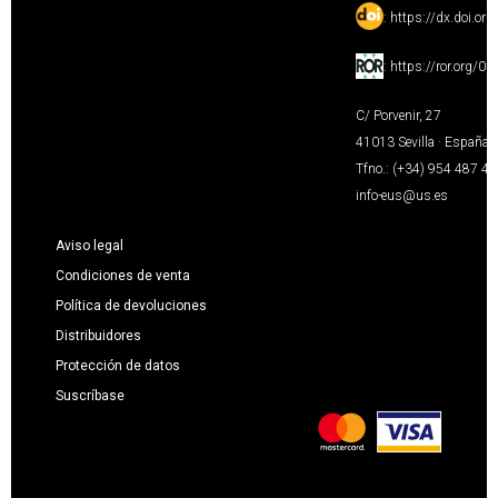
:
https://dx.doi.or
:
https://ror.org/0
C/ Porvenir, 27
41013 Sevilla · España
Tfno.: (+34) 954 487 4
info-eus@us.es
Aviso legal
Condiciones de venta
Política de devoluciones
Distribuidores
Protección de datos
Suscríbase