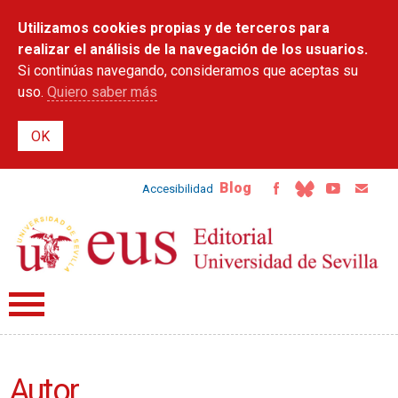
Pasar al
Utilizamos cookies propias y de terceros para
contenido
principal
realizar el análisis de la navegación de los usuarios.
Si continúas navegando, consideramos que aceptas su
uso.
Quiero saber más
Blog
Accesibilidad
Autor