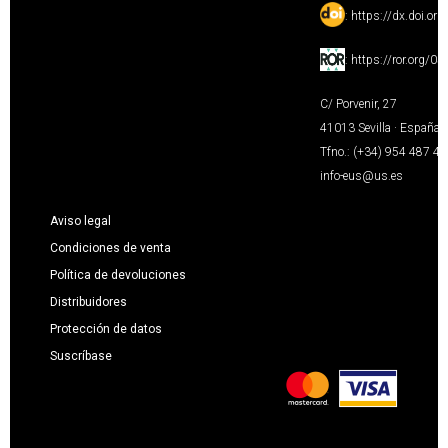
:
https://dx.doi.or
:
https://ror.org/0
C/ Porvenir, 27
41013 Sevilla · España
Tfno.: (+34) 954 487 4
info-eus@us.es
Aviso legal
Condiciones de venta
Política de devoluciones
Distribuidores
Protección de datos
Suscríbase