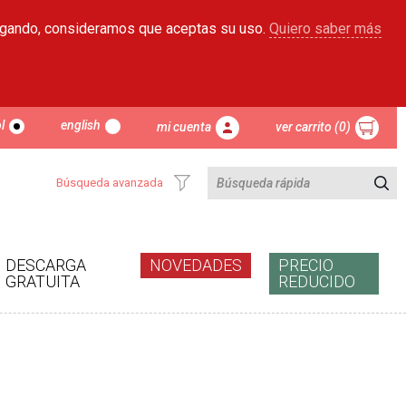
egando, consideramos que aceptas su uso.
Quiero saber más
l
english
mi cuenta
ver carrito (0)
Búsqueda avanzada
DESCARGA
NOVEDADES
PRECIO
GRATUITA
REDUCIDO