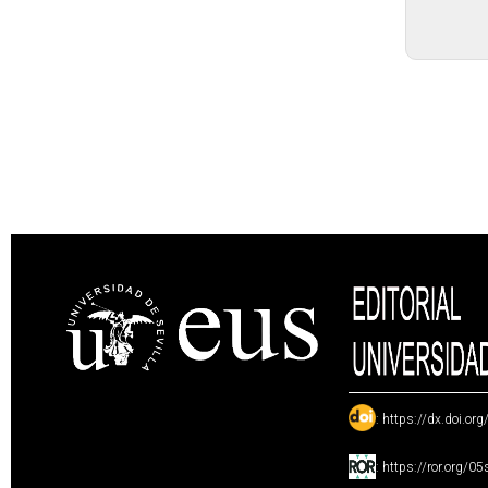
:
https://dx.doi.or
:
https://ror.org/0