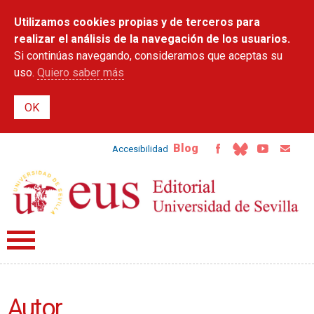
Pasar al
Utilizamos cookies propias y de terceros para
contenido
principal
realizar el análisis de la navegación de los usuarios.
Si continúas navegando, consideramos que aceptas su
uso.
Quiero saber más
Blog
Accesibilidad
Autor