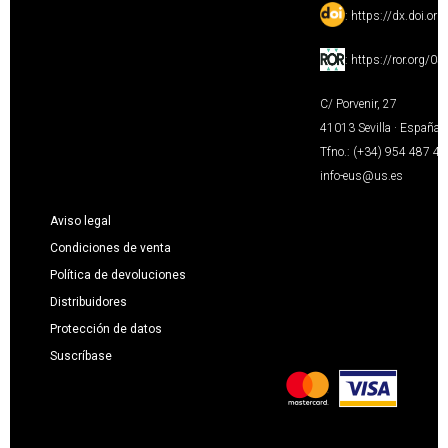
:
https://dx.doi.or
:
https://ror.org/0
C/ Porvenir, 27
41013 Sevilla · España
Tfno.: (+34) 954 487 4
info-eus@us.es
Aviso legal
Condiciones de venta
Política de devoluciones
Distribuidores
Protección de datos
Suscríbase