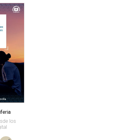
iferia
esde los
ital