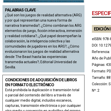
PALABRAS CLAVE
ESPECI
¿Qué son los juegos de realidad alternativa (ARG)
y por qué representan una nueva forma de
narrativa transmedia?; ¿Cómo combinan los ARG
EDICIÓN 
elementos de juego, ficción interactiva, inmersión
y realidad cotidiana?; ¿Qué papel desempeñan la
eISBN: 978-
colaboración, la inteligencia colectiva y las
DOI:
10.127
comunidades de jugadores en los ARG?; ¿Cómo
evolucionaron los juegos de realidad alternativa
Referencia:
desde The Beast hasta las experiencias
Año de Publ
transmedia actuales?; Editorial Universidad de
Páginas: 43
Sevilla.
Formato: P
Tamaño: 88
CONDICIONES DE ADQUISICIÓN DE LIBROS
Colección:
S
EN FORMATO ELECTRÓNICO
Está prohibida la duplicación o transmisión total
Nº: 2
o parcial del contenido del libro a través de
cualquier medio digital, incluidos escaneos,
capturas, transmisión electrónica o por cualquier
otro medio y conversión en audiolibro del mismo.