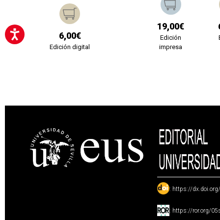
19,00€
6,00€
Edición
Edición digital
impresa
:
https://dx.doi.or
:
https://ror.org/0