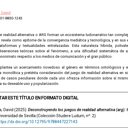
, David
01-8830-1243
e realidad alternativa o ARG forman un ecosistema ludonarrativo tan compl
 revela como epítome de la convergencia mediática y tecnológica, y en sus e
ataformas y textualidades entrelazadas. Esta naturaleza híbrida, poliva
isensiones teóricas sobre el fenómeno, a una dificultad sistemática de a
nonimato respecto a los medios de comunicación y el gran público.
o plantea un acercamiento novedoso al género en términos ontológicos y
a monolítica y pretérita consideración del juego de realidad alternativa en si
 de casos peculiares donde cada uno ofrezca información sobre sí mismo 
a su deseable uso y popularización.
TAR ESTE TÍTULO EN FORMATO DIGITAL
a, David (2025):
Deconstruyendo los juegos de realidad alternativa (arg): t
Universidad de Sevilla (Colección Studere Ludum, nº. 2).
ttps://dx.doi.org/10.12795/9788447227143