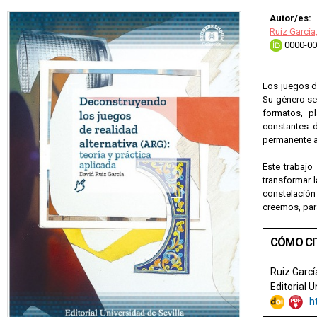
Autor/es:
Ruiz García
0000-00
Los juegos d
Su género se
formatos, pl
constantes d
permanente a
Este trabaj
transformar l
constelación
creemos, par
CÓMO CI
Ruiz Garcí
Editorial 
h