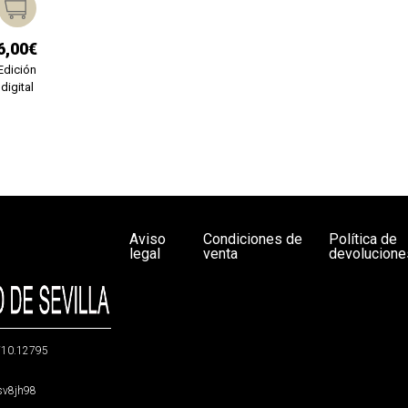
6,00€
Edición
digital
Aviso
Condiciones de
Política de
legal
venta
devolucione
g/10.12795
5sv8jh98