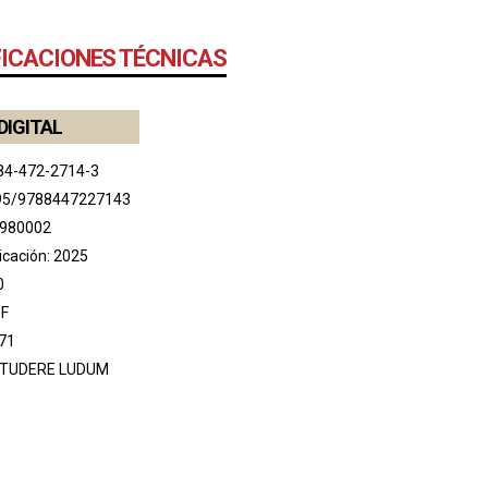
FICACIONES TÉCNICAS
DIGITAL
84-472-2714-3
95/9788447227143
 980002
icación: 2025
0
DF
71
TUDERE LUDUM