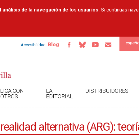
Pasar al
 análisis de la navegación de los usuarios.
contenido
Si continúas nav
principal
españo
Blog
Accesibilidad
LICA CON
LA
DISTRIBUIDORES
OTROS
EDITORIAL
alidad alternativa (ARG): teorí