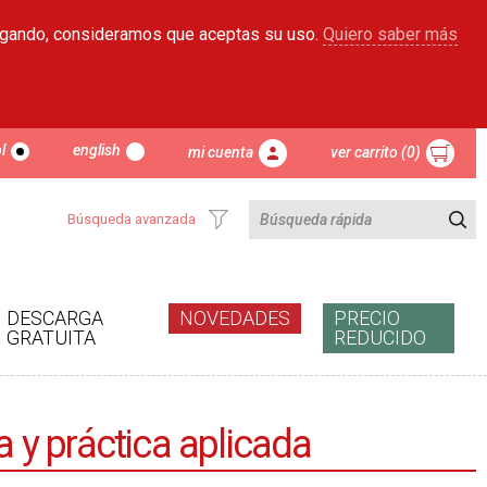
egando, consideramos que aceptas su uso.
Quiero saber más
l
english
mi cuenta
ver carrito (0)
Búsqueda avanzada
DESCARGA
NOVEDADES
PRECIO
GRATUITA
REDUCIDO
a y práctica aplicada