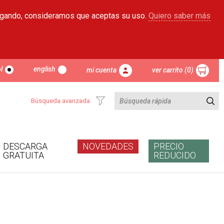
egando, consideramos que aceptas su uso.
Quiero saber más
l
english
mi cuenta
ver carrito (0)
Búsqueda avanzada
DESCARGA
NOVEDADES
PRECIO
GRATUITA
REDUCIDO