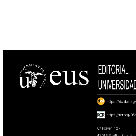
:
https://dx.doi.or
:
https://ror.org/0
C/ Porvenir, 27
41013 Sevilla · España