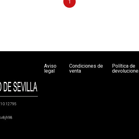
1
Aviso
Condiciones de
Política de
legal
venta
devolucione
g/10.12795
5sv8jh98