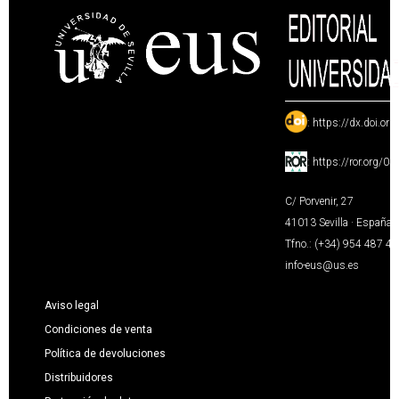
:
https://dx.doi.or
:
https://ror.org/0
C/ Porvenir, 27
41013 Sevilla · España
Tfno.: (+34) 954 487 4
info-eus@us.es
Aviso legal
Condiciones de venta
Política de devoluciones
Distribuidores