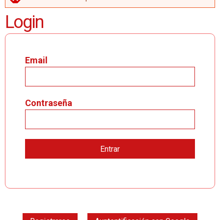
MENSAJE DE ERROR
Login
Email
Contraseña