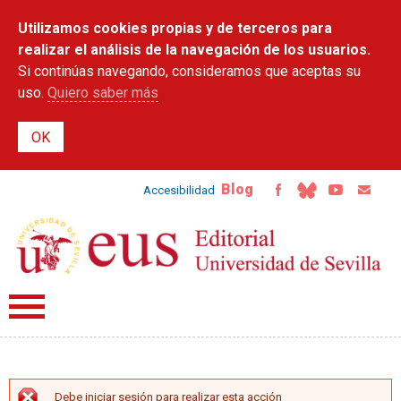
Pasar al
Utilizamos cookies propias y de terceros para
contenido
principal
realizar el análisis de la navegación de los usuarios.
Si continúas navegando, consideramos que aceptas su
uso.
Quiero saber más
Blog
Accesibilidad
Debe iniciar sesión para realizar esta acción