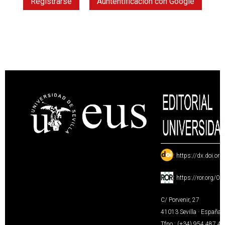
Registrarse
Auntentificación con Google
:
https://dx.doi.or
:
https://ror.org/0
C/ Porvenir, 27
41013 Sevilla · España
Tfno.: (+34) 954 487 4