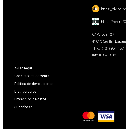
:
https://dx.doi.or
:
https://ror.org/0
C/ Porvenir, 27
41013 Sevilla · España
Tfno.: (+34) 954 487 4
info-eus@us.es
Aviso legal
Condiciones de venta
Política de devoluciones
Distribuidores
Protección de datos
Suscríbase