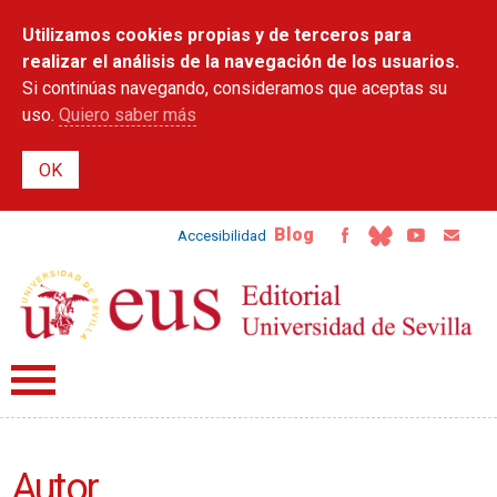
Pasar al
Utilizamos cookies propias y de terceros para
contenido
principal
realizar el análisis de la navegación de los usuarios.
Si continúas navegando, consideramos que aceptas su
uso.
Quiero saber más
Blog
Accesibilidad
Autor