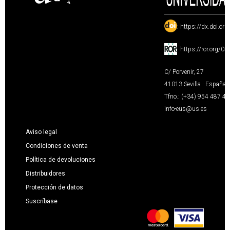
:
https://dx.doi.or
:
https://ror.org/0
C/ Porvenir, 27
41013 Sevilla · España
Tfno.: (+34) 954 487 4
info-eus@us.es
Aviso legal
Condiciones de venta
Política de devoluciones
Distribuidores
Protección de datos
Suscríbase