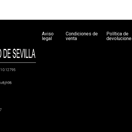
Aviso
Condiciones de
Política de
legal
venta
devolucione
g/10.12795
5sv8jh98
47