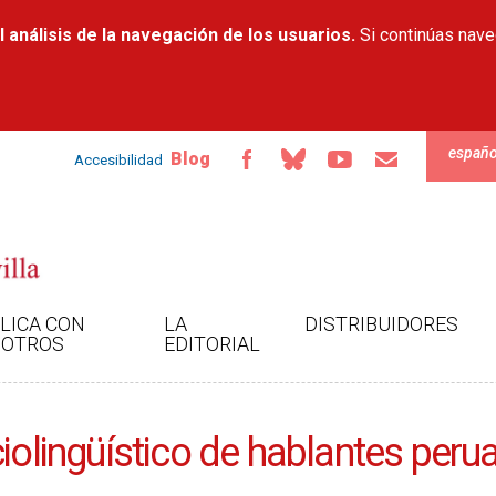
Pasar al
 análisis de la navegación de los usuarios.
contenido
Si continúas nav
principal
españo
Blog
Accesibilidad
LICA CON
LA
DISTRIBUIDORES
OTROS
EDITORIAL
iolingüístico de hablantes perua