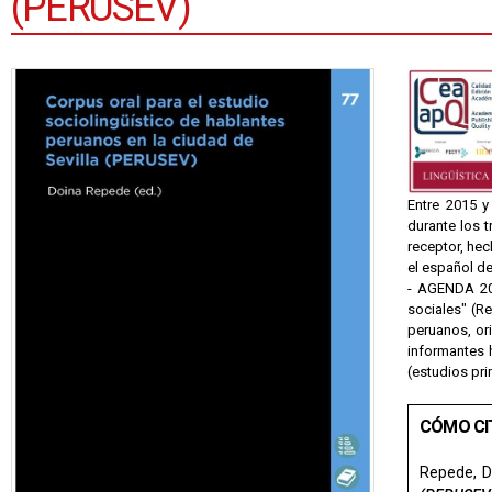
(PERUSEV)
Entre 2015 y
durante los t
receptor, hec
el español d
- AGENDA 205
sociales" (Re
peruanos, ori
informantes 
(estudios pri
CÓMO CI
Repede, D