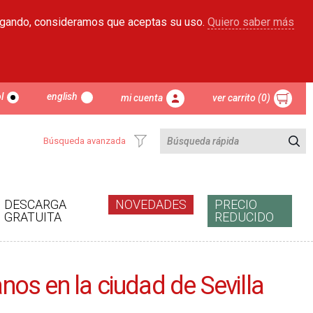
egando, consideramos que aceptas su uso.
Quiero saber más
l
english
mi cuenta
ver carrito (0)
Búsqueda avanzada
DESCARGA
NOVEDADES
PRECIO
GRATUITA
REDUCIDO
nos en la ciudad de Sevilla