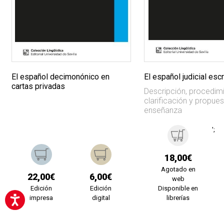
El español decimonónico en
El español judicial escr
cartas privadas
Descripción, procedim
clarificación y propue
enseñanza
';
18,00€
Agotado en
22,00€
6,00€
web
Edición
Edición
Disponible en
impresa
digital
librerías