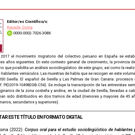
Editor/es Cientifico/s:
Repede, Doina
0000-0002-7026-308X
 2017 el movimiento migratorio del colectivo peruano en España se esta
res años siguientes. En este contexto general de crecimiento, la provincia d
ho que posibilita un análisis sociolingüístico de este grupo, así como la rea
e hablantes vernáculos. Las muestras de habla que se recogen en este volum
0 Sevilla. El español de Sevilla y Las Palmas de Gran Canaria: procesos 
f. PID2019-104982GB-C54). Se incluye la transcripción de las entrevistas sem
ginarios de la zona costeña y andina, en la ciudad de Sevilla, llevadas a cab
han sido distribuidos en dos tramos de edad (menores y mayores de 45 años
marios, secundarios y superiores).
TAR ESTE TÍTULO EN FORMATO DIGITAL
oina (2022):
Corpus oral para el estudio sociolingüístico de hablantes 