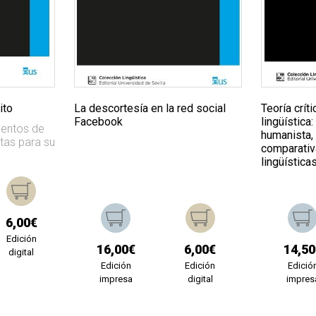
ito
La descortesía en la red social
Teoría críti
Facebook
lingüística
ientos de
humanista, 
stas para su
comparativ
lingüística
6,00€
Edición
16,00€
6,00€
14,50
digital
Edición
Edición
Edició
impresa
digital
impres