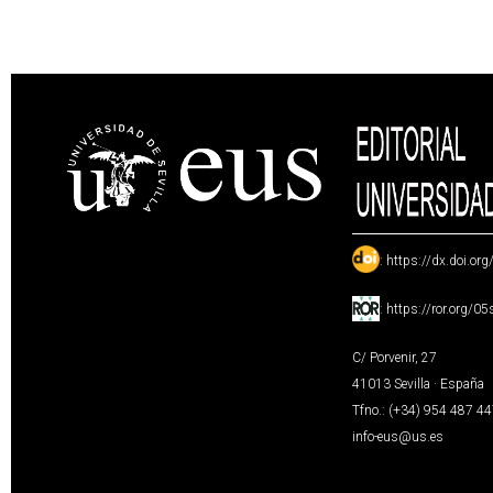
:
https://dx.doi.or
:
https://ror.org/0
C/ Porvenir, 27
41013 Sevilla · España
Tfno.: (+34) 954 487 4
info-eus@us.es