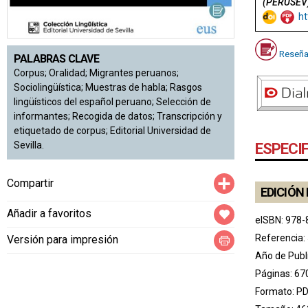
(PERUSEV
ht
Reseña
PALABRAS CLAVE
Corpus; Oralidad; Migrantes peruanos;
Sociolingüística; Muestras de habla; Rasgos
lingüísticos del español peruano; Selección de
informantes; Recogida de datos; Transcripción y
etiquetado de corpus; Editorial Universidad de
Sevilla.
ESPECI
Compartir
Compartir
EDICIÓN 
Añadir a favoritos
eISBN: 978-
Referencia:
Versión para impresión
Año de Publ
Páginas: 67
Formato: P