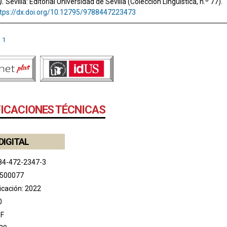
).
Sevilla: Editorial Universidad de Sevilla (Colección Lingüística, n.º 77).
tps://dx.doi.org/10.12795/9788447223473
 1
FICACIONES TÉCNICAS
DIGITAL
84-472-2347-3
 500077
icación: 2022
0
DF