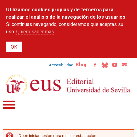
Pasar al
Utilizamos cookies propias y de terceros para
contenido
principal
realizar el análisis de la navegación de los usuarios.
Si continúas navegando, consideramos que aceptas su
uso.
Quiero saber más
Blog
Accesibilidad
Debe iniciar sesión para realizar esta acción