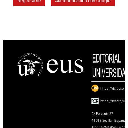
Registrarse
Auntentificación con Google
:
https://dx.doi.or
:
https://ror.org/0
C/ Porvenir, 27
41013 Sevilla · España
Tfno.: (+34) 954 487 4