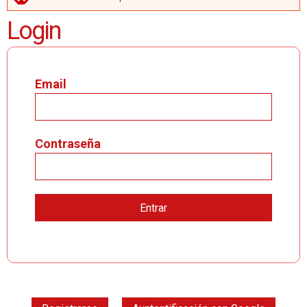
MENSAJE DE ERROR
Login
Email
Contraseña