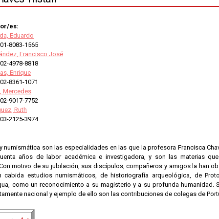
or/es:
lda, Eduardo
01-8083-1565
nández, Francisco José
02-4978-8818
as, Enrique
02-8361-1071
a, Mercedes
02-9017-7752
quez, Ruth
03-2125-3974
y numismática son las especialidades en las que la profesora Francisca Chav
uenta años de labor académica e investigadora, y son las materias que
Con motivo de su jubilación, sus discípulos, compañeros y amigos la han o
 cabida estudios numismáticos, de historiografía arqueológica, de Proto
igua, como un reconocimiento a su magisterio y a su profunda humanidad. Su
tamente nacional y ejemplo de ello son las contribuciones de colegas de Portug