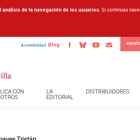
Pasar al
 análisis de la navegación de los usuarios.
contenido
Si continúas nav
principal
españo
Blog
Accesibilidad
LICA CON
LA
DISTRIBUIDORES
OTROS
EDITORIAL
haves Tristán