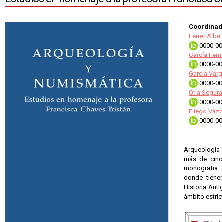
Coordinad
Ferrer Albe
0000-00
García Fer
0000-00
García Varg
0000-00
Oria Segur
0000-00
Pliego Váz
0000-00
Arqueología 
más de cinc
monografía. 
donde tienen
Historia Ant
ámbito estric