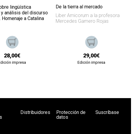
De la tierra al mercado
bre lingüística
y análisis del discurso
Liber Amicorum a la profesora
. Homenaje a Catalina
Mercedes Gamero Rojas
28,00€
29,00€
Edición impresa
Edición impresa
Distribuidores
Protección de
Suscríbase
s
datos