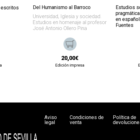
Del Humanismo al Barroco
Estudios so
 escritos
pragmática 
Universidad, Iglesia y sociedad.
en español
Estudios en homenaje al profesor
Fuentes
José Antonio Ollero Pina
20,00€
a
Edición impresa
Aviso
Condiciones de
Política de
legal
venta
devolucione