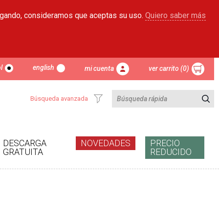
egando, consideramos que aceptas su uso.
Quiero saber más
l
english
mi cuenta
ver carrito (0)
Búsqueda avanzada
DESCARGA
NOVEDADES
PRECIO
GRATUITA
REDUCIDO