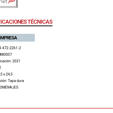
FICACIONES TÉCNICAS
 IMPRESA
4-472-2261-2
 880007
icación: 2021
2
5 x 24,5
ión: Tapa dura
OMENAJES