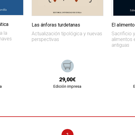
tica
Las ánforas turdetanas
El alimento
a la
Actualización tipológica y nuevas
Sacrificio
Chaves
perspectivas
alimentos e
antiguas
29,00€
a
Edición impresa
1