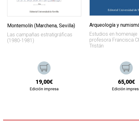
Arqueología y numismá
Montemolín (Marchena, Sevilla)
Estudios en homenaje 
Las campañas estratigráficas
profesora Francisca 
(1980-1981)
Tristán
19,00€
65,00€
Edición impresa
Edición impres