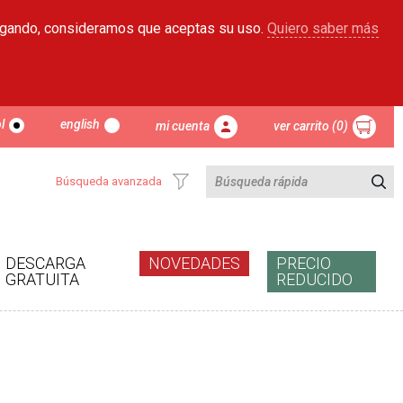
egando, consideramos que aceptas su uso.
Quiero saber más
l
english
mi cuenta
ver carrito (0)
Búsqueda avanzada
DESCARGA
NOVEDADES
PRECIO
GRATUITA
REDUCIDO