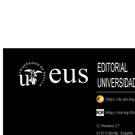
:
https://dx.doi.or
:
https://ror.org/0
C/ Porvenir, 27
41013 Sevilla · España