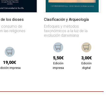
 de los dioses
Clasificación y Arqueología
 y consumo de
Enfoques y métodos
n las religiones
taxonómicos a la luz de la
evolución darwiniana
5,50€
3,00€
19,00€
Edición
Edición
Edición impresa
impresa
digital