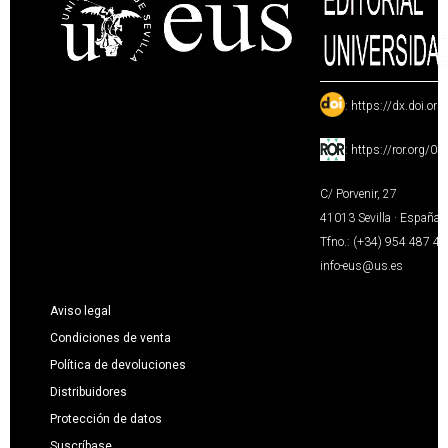
:
https://dx.doi.or
:
https://ror.org/0
C/ Porvenir, 27
41013 Sevilla · España
Tfno.: (+34) 954 487 4
info-eus@us.es
Aviso legal
Condiciones de venta
Política de devoluciones
Distribuidores
Protección de datos
Suscríbase