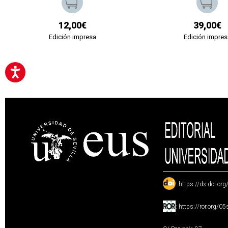
12,00€
39,00€
Edición impresa
Edición impres
:
https://dx.doi.or
:
https://ror.org/0