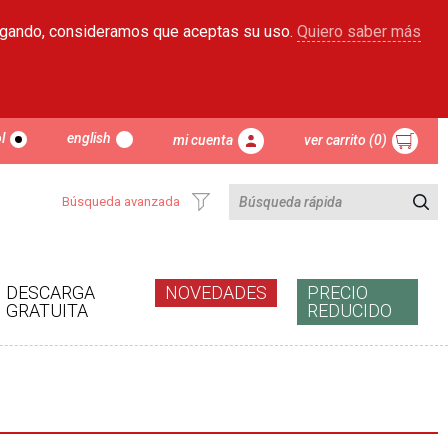
egando, consideramos que aceptas su uso.
Quiero saber más
l
english
mi cuenta
ver carrito (0)
Búsqueda avanzada
DESCARGA
NOVEDADES
PRECIO
GRATUITA
REDUCIDO