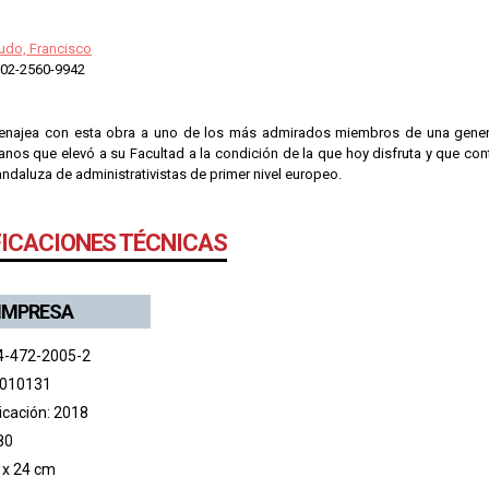
do, Francisco
02-2560-9942
enajea con esta obra a uno de los más admirados miembros de una genera
llanos que elevó a su Facultad a la condición de la que hoy disfruta y que con
ndaluza de administrativistas de primer nivel europeo.
FICACIONES TÉCNICAS
 IMPRESA
4-472-2005-2
 010131
icación: 2018
80
 x 24 cm