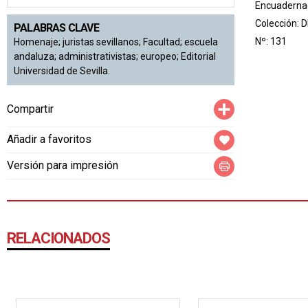
Encuadernac
Colección:
D
PALABRAS CLAVE
Nº: 131
Homenaje; juristas sevillanos; Facultad; escuela
andaluza; administrativistas; europeo; Editorial
Universidad de Sevilla.
Compartir
Compartir
Añadir a favoritos
Versión para impresión
RELACIONADOS