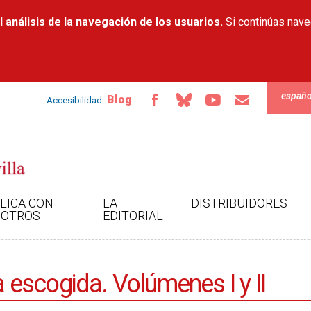
Pasar al
 análisis de la navegación de los usuarios.
contenido
Si continúas nav
principal
españo
Blog
Accesibilidad
LICA CON
LA
DISTRIBUIDORES
OTROS
EDITORIAL
escogida. Volúmenes I y II