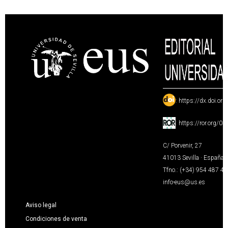
:
https://dx.doi.or
:
https://ror.org/0
C/ Porvenir, 27
41013 Sevilla · España
Tfno.: (+34) 954 487 4
info-eus@us.es
Aviso legal
Condiciones de venta