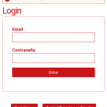
MENSAJE DE ERROR
Login
Email
Contraseña