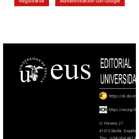
Registrarse
Auntentificación con Google
:
https://dx.doi.or
:
https://ror.org/0
C/ Porvenir, 27
41013 Sevilla · España
Tfno.: (+34) 954 487 4