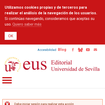
Pasar al
Utilizamos cookies propias y de terceros para
contenido
principal
realizar el análisis de la navegación de los usuarios.
Si continúas navegando, consideramos que aceptas su
uso.
Quiero saber más
Blog
Accesibilidad
Debe iniciar sesión para realizar esta acción