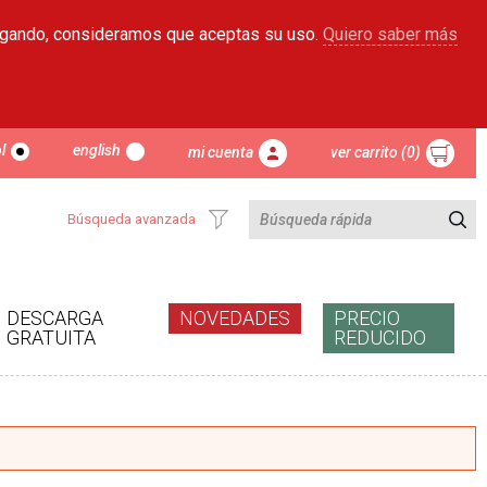
egando, consideramos que aceptas su uso.
Quiero saber más
l
english
mi cuenta
ver carrito (0)
Búsqueda avanzada
DESCARGA
NOVEDADES
PRECIO
GRATUITA
REDUCIDO