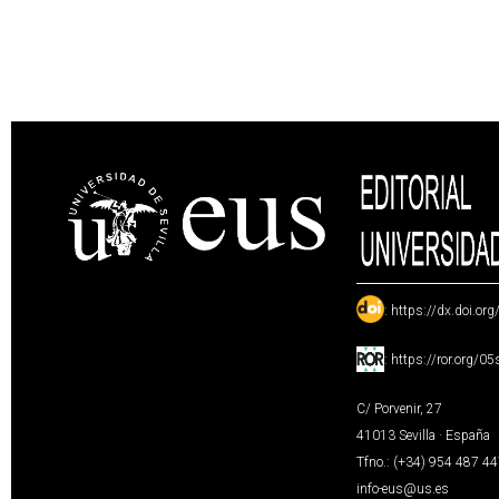
:
https://dx.doi.or
:
https://ror.org/0
C/ Porvenir, 27
41013 Sevilla · España
Tfno.: (+34) 954 487 4
info-eus@us.es