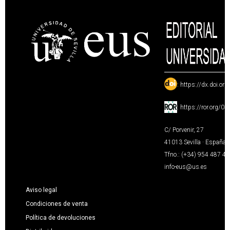
:
https://dx.doi.or
:
https://ror.org/0
C/ Porvenir, 27
41013 Sevilla · España
Tfno.: (+34) 954 487 4
info-eus@us.es
Aviso legal
Condiciones de venta
Política de devoluciones