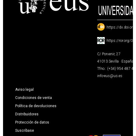
:
https://dx.doi.or
:
https://ror.org/0
C/ Porvenir, 27
41013 Sevilla · España
Tfno.: (+34) 954 487 4
info-eus@us.es
Aviso legal
Condiciones de venta
Política de devoluciones
Distribuidores
Protección de datos
Suscríbase