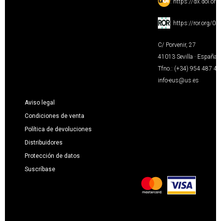
:
https://dx.doi.or
:
https://ror.org/0
C/ Porvenir, 27
41013 Sevilla · España
Tfno.: (+34) 954 487 4
info-eus@us.es
Aviso legal
Condiciones de venta
Política de devoluciones
Distribuidores
Protección de datos
Suscríbase