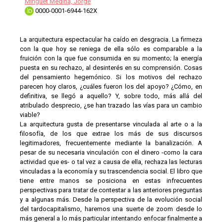
Minguet Medina, Jorge
0000-0001-6944-162X
La arquitectura espectacular ha caído en desgracia. La firmeza
con la que hoy se reniega de ella sólo es comparable a la
fruición con la que fue consumida en su momento; la energía
puesta en su rechazo, al desinterés en su comprensión. Cosas
del pensamiento hegemónico. Si los motivos del rechazo
parecen hoy claros, ¿cuáles fueron los del apoyo? ¿Cómo, en
definitiva, se llegó a aquello? Y, sobre todo, más allá del
atribulado desprecio, ¿se han trazado las vías para un cambio
viable?
La arquitectura gusta de presentarse vinculada al arte o a la
filosofía, de los que extrae los más de sus discursos
legitimadores, frecuentemente mediante la banalización. A
pesar de su necesaria vinculación con el dinero -como la cara
actividad que es- o tal vez a causa de ella, rechaza las lecturas
vinculadas a la economía y su trascendencia social. El libro que
tiene entre manos se posiciona en estas infrecuentes
perspectivas para tratar de contestar a las anteriores preguntas
y a algunas más. Desde la perspectiva de la evolución social
del tardocapitalismo, haremos una suerte de zoom desde lo
más general a lo más particular intentando enfocar finalmente a