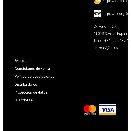
:
https://dx.doi.or
:
https://ror.org/0
C/ Porvenir, 27
41013 Sevilla · España
Tfno.: (+34) 954 487 4
info-eus@us.es
Aviso legal
Condiciones de venta
Política de devoluciones
Distribuidores
Protección de datos
Suscríbase