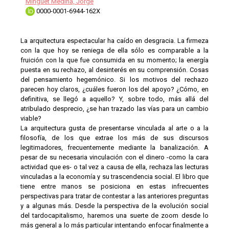
Minguet Medina, Jorge
0000-0001-6944-162X
La arquitectura espectacular ha caído en desgracia. La firmeza
con la que hoy se reniega de ella sólo es comparable a la
fruición con la que fue consumida en su momento; la energía
puesta en su rechazo, al desinterés en su comprensión. Cosas
del pensamiento hegemónico. Si los motivos del rechazo
parecen hoy claros, ¿cuáles fueron los del apoyo? ¿Cómo, en
definitiva, se llegó a aquello? Y, sobre todo, más allá del
atribulado desprecio, ¿se han trazado las vías para un cambio
viable?
La arquitectura gusta de presentarse vinculada al arte o a la
filosofía, de los que extrae los más de sus discursos
legitimadores, frecuentemente mediante la banalización. A
pesar de su necesaria vinculación con el dinero -como la cara
actividad que es- o tal vez a causa de ella, rechaza las lecturas
vinculadas a la economía y su trascendencia social. El libro que
tiene entre manos se posiciona en estas infrecuentes
perspectivas para tratar de contestar a las anteriores preguntas
y a algunas más. Desde la perspectiva de la evolución social
del tardocapitalismo, haremos una suerte de zoom desde lo
más general a lo más particular intentando enfocar finalmente a