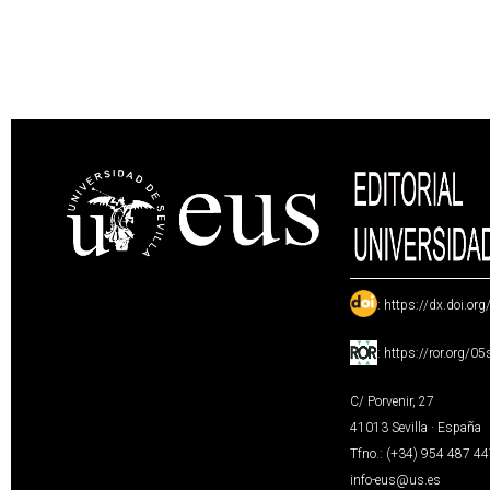
:
https://dx.doi.or
:
https://ror.org/0
C/ Porvenir, 27
41013 Sevilla · España
Tfno.: (+34) 954 487 4
info-eus@us.es