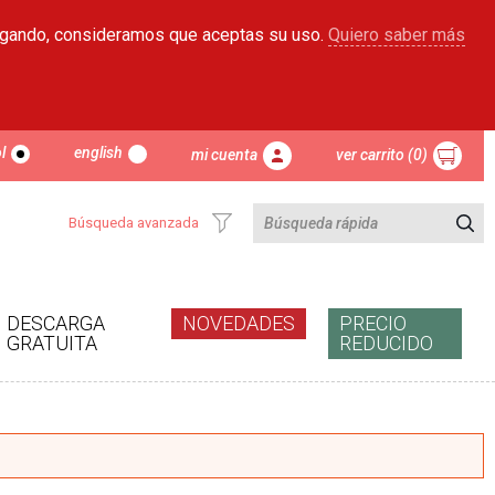
egando, consideramos que aceptas su uso.
Quiero saber más
l
english
mi cuenta
ver carrito (0)
Búsqueda avanzada
DESCARGA
NOVEDADES
PRECIO
GRATUITA
REDUCIDO