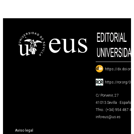
:
https://dx.doi.or
:
https://ror.org/0
C/ Porvenir, 27
41013 Sevilla · España
Tfno.: (+34) 954 487 4
info-eus@us.es
Aviso legal