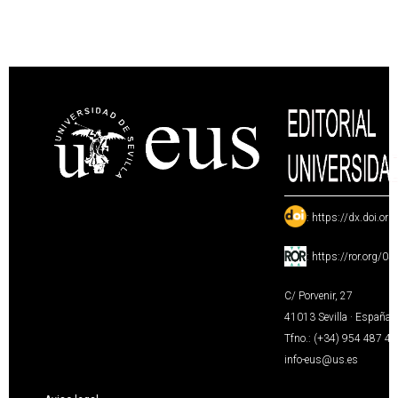
:
https://dx.doi.or
:
https://ror.org/0
C/ Porvenir, 27
41013 Sevilla · España
Tfno.: (+34) 954 487 4
info-eus@us.es