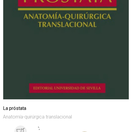
La próstata
Anatomía-quirúrgica translacional
';