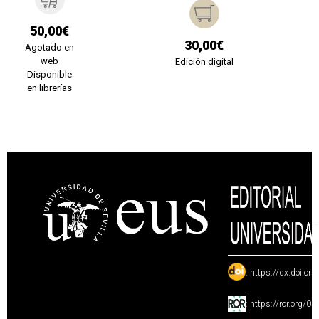
50,00€
30,00€
Agotado en
web
Edición digital
Disponible
en librerías
:
https://dx.doi.or
:
https://ror.org/0