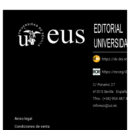
:
https://dx.doi.or
:
https://ror.org/0
C/ Porvenir, 27
41013 Sevilla · España
Tfno.: (+34) 954 487 4
info-eus@us.es
Aviso legal
Condiciones de venta