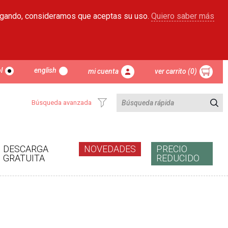
egando, consideramos que aceptas su uso.
Quiero saber más
l
english
mi cuenta
ver carrito (0)
Búsqueda avanzada
DESCARGA
NOVEDADES
PRECIO
GRATUITA
REDUCIDO