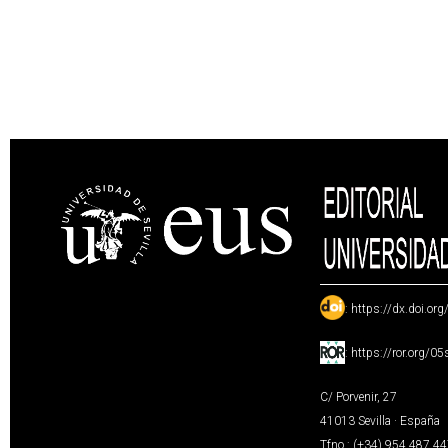
:
https://dx.doi.or
:
https://ror.org/0
C/ Porvenir, 27
41013 Sevilla · España
Tfno.: (+34) 954 487 4