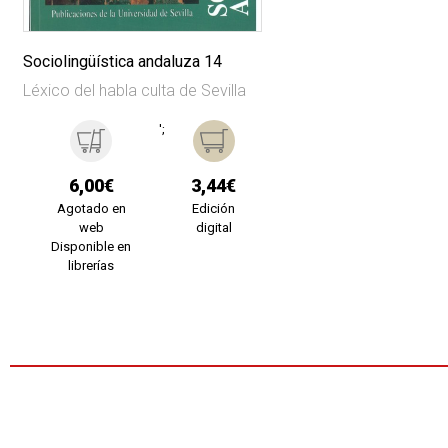
Sociolingüística andaluza 14
Léxico del habla culta de Sevilla
';
6,00€
3,44€
Agotado en
Edición
web
digital
Disponible en
librerías