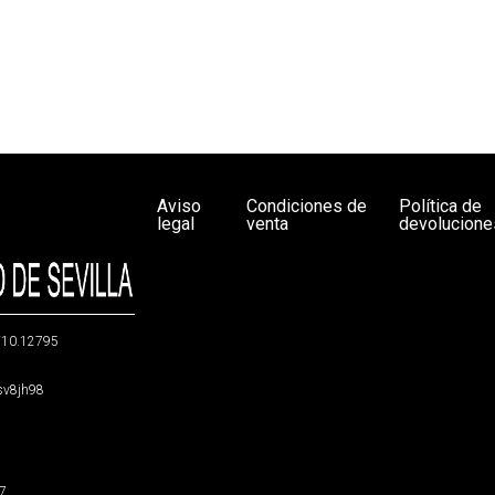
Aviso
Condiciones de
Política de
legal
venta
devolucione
g/10.12795
5sv8jh98
47