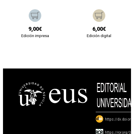
9,00€
6,00€
Edición impresa
Edición digital
:
https://dx.doi.or
:
https://ror.org/0