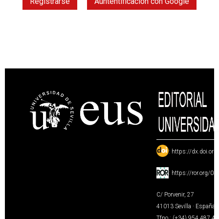
Registrarse
Auntentificación con Google
:
https://dx.doi.or
:
https://ror.org/0
C/ Porvenir, 27
41013 Sevilla · España
Tfno.: (+34) 954 487 4