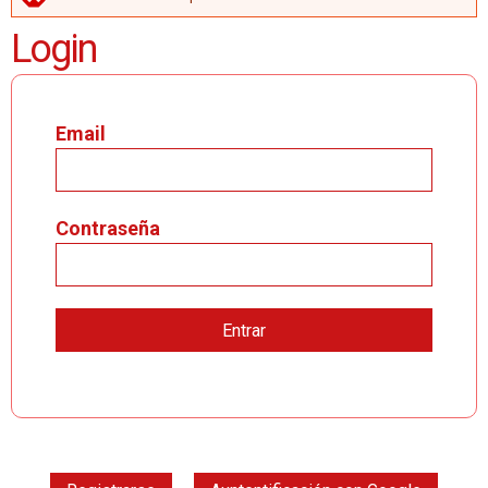
MENSAJE DE ERROR
Login
Email
Contraseña