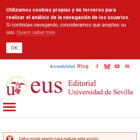
Pasar al
Utilizamos cookies propias y de terceros para
contenido
principal
realizar el análisis de la navegación de los usuarios.
Si continúas navegando, consideramos que aceptas su
uso.
Quiero saber más
Blog
Accesibilidad
Debe iniciar sesión para realizar esta acción