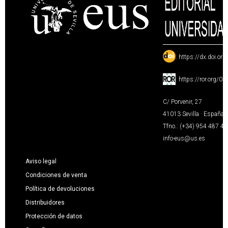
:
https://dx.doi.or
:
https://ror.org/0
C/ Porvenir, 27
41013 Sevilla · España
Tfno.: (+34) 954 487 4
info-eus@us.es
Aviso legal
Condiciones de venta
Política de devoluciones
Distribuidores
Protección de datos