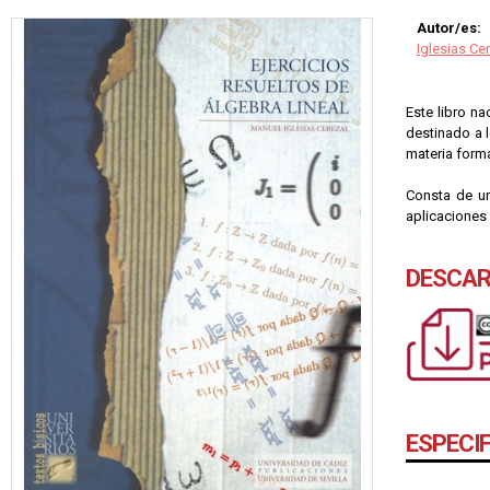
Autor/es:
Iglesias Ce
Este libro na
destinado a 
materia forma
Consta de un
aplicaciones
DESCAR
ESPECI