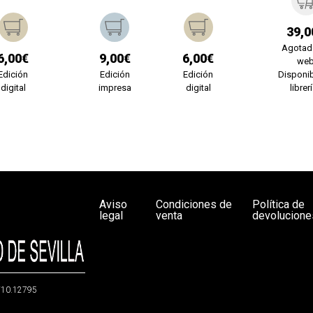
39,0
Agotad
6,00€
9,00€
6,00€
we
Edición
Edición
Edición
Disponib
digital
impresa
digital
librer
Aviso
Condiciones de
Política de
legal
venta
devolucione
g/10.12795