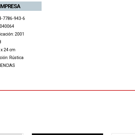
 IMPRESA
4-7786-943-6
 040064
icación: 2001
8
 x 24 cm
ión: Rústica
IENCIAS