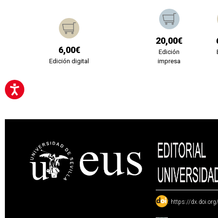
20,00€
6,00€
Edición
Edición digital
impresa
:
https://dx.doi.or