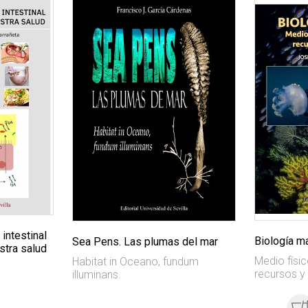
 intestinal
Biología m
Sea Pens. Las plumas del mar
stra salud
Medio físic
Habitat in Oceano, fundum
recursos y
illuminans.