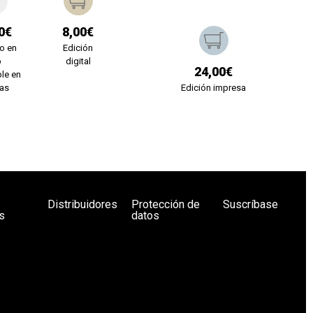
0€
8,00€
o en
Edición
b
digital
24,00€
le en
ías
Edición impresa
Distribuidores
Protección de
Suscríbase
s
datos