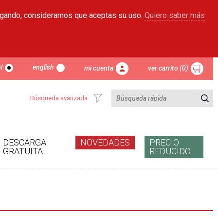
egando, consideramos que aceptas su uso.
Quiero saber más
l
english
mi cuenta
ver carrito (0)
Búsqueda avanzada
DESCARGA
NOVEDADES
PRECIO
GRATUITA
REDUCIDO