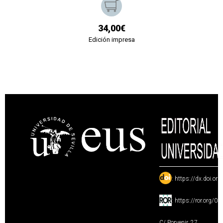
34,00€
Edición impresa
:
https://dx.doi.or
:
https://ror.org/0
C/ Porvenir, 27