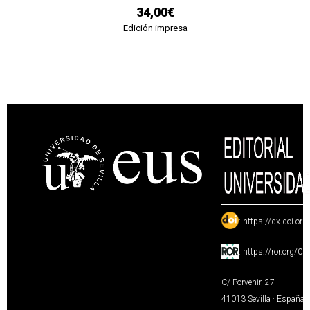
34,00€
Edición impresa
:
https://dx.doi.or
:
https://ror.org/0
C/ Porvenir, 27
41013 Sevilla · España