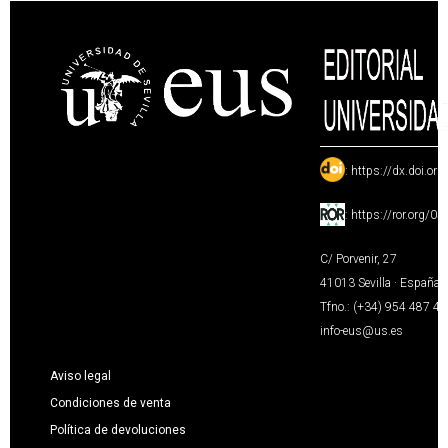
:
https://dx.doi.or
:
https://ror.org/0
C/ Porvenir, 27
41013 Sevilla · España
Tfno.: (+34) 954 487 4
info-eus@us.es
Aviso legal
Condiciones de venta
Política de devoluciones