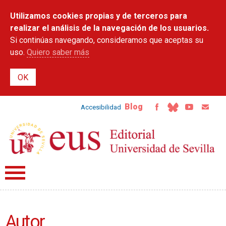
Pasar al
Utilizamos cookies propias y de terceros para
contenido
principal
realizar el análisis de la navegación de los usuarios.
Si continúas navegando, consideramos que aceptas su
uso.
Quiero saber más
Blog
Accesibilidad
Autor